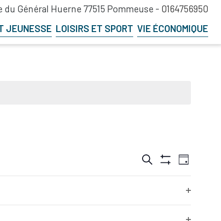
 du Général Huerne 77515 Pommeuse -
0164756950
T JEUNESSE
LOISIRS ET SPORT
VIE ÉCONOMIQUE
Recherche
Navigation
Recherche
Jour
et
de
Hide
navigation
vues
Filters
de
Évènement
Jour suivant
vues
Open
Évènements
filter