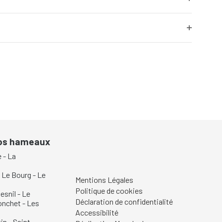
Open
filter
Open
filter
nos hameaux
e
-
La
-
Le Bourg
-
Le
Mentions Légales
Politique de cookies
esnil
-
Le
Déclaration de confidentialité
onchet
-
Les
Accessibilité
in
-
Saint-