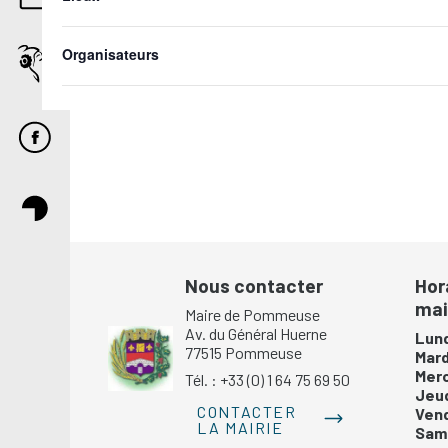
inputs
will
cause
Organisateurs
the
list
of
events
to
refresh
with
the
filtered
results.
Nous contacter
Hor
mai
Maire de Pommeuse
Av. du Général Huerne
Lund
77515 Pommeuse
Mar
Mer
Tél. : +33 (0) 1 64 75 69 50
Jeu
CONTACTER
Ven
LA MAIRIE
Same