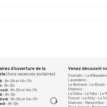
S’abonner au calendrier
aires d'ouverture de la
Venez découvrir 
rie
(hors vacances scolaires)
Courtalin
-
La Bilbauderi
Lavanderie
-
i
: 9h-12h et 14h-17h
Le Bertrand
-
Le Bisset
di
: 9h-12h
Charnois
-
credi
: 9h-12h et 14h-17h
Le Chéru
-
Le Fahy
-
Le M
di
: 9h-12h
Poncet
-
Le Rôty
-
Le Tr
dredi
: 9h-12h et 14h-17h
Charmes
-
Maisonfleur
-
di :
9h-12h
Mont-Renard
-
Montmart