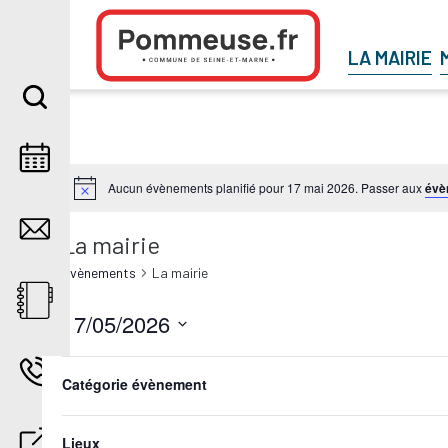
Aller au contenu
LA MAIRIE
Aucun évènements planifié pour 17 mai 2026. Passer aux
évè
La mairie
Évènements
La mairie
17/05/2026
Sélectionnez
Filters
Changing
une
any
Catégorie évènement
date.
Jour précédent
of
the
form
Lieux