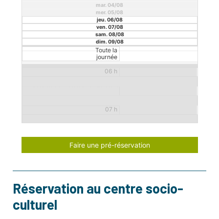
mar. 04/08
mer. 05/08
jeu. 06/08
ven. 07/08
05 h
sam. 08/08
dim. 09/08
Toute la
journée
06 h
07 h
Faire une pré-réservation
08 h
Réservation au centre socio-
09 h
culturel