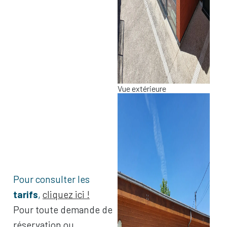
16 h
17 h
Vue extérieure
18 h
19 h
20 h
Pour consulter les
tarifs
,
cliquez ici !
Pour toute demande de
21 h
réservation ou