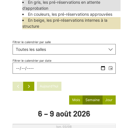
En gris, les pré-réservations en attente
d’approbation
En couleurs, les pré-réservations approuvées
En beige, les pré-réservations internes à la
structure
00 h
Filtrer le calendrier par salle
01 h
Filtrer le calendrier par date
02 h
Aujourd'hui
Mois
Semaine
Jour
03 h
6 – 9 août 2026
04 h
lun. 03/08