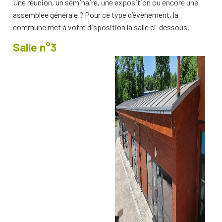
Une réunion, un séminaire, une exposition ou encore une
10 h
assemblée générale ? Pour ce type d’évènement, la
commune met à votre disposition la salle ci-dessous.
11 h
Salle n°3
12 h
13 h
14 h
15 h