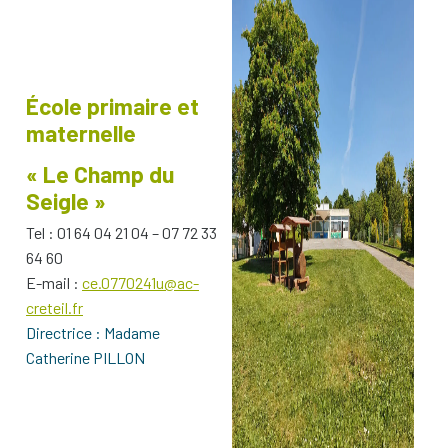
École primaire et
maternelle
« Le Champ du
Seigle »
Tel : 01 64 04 21 04 – 07 72 33
64 60
E-mail :
ce.0770241u@ac-
creteil.fr
Directrice : Madame
Catherine PILLON