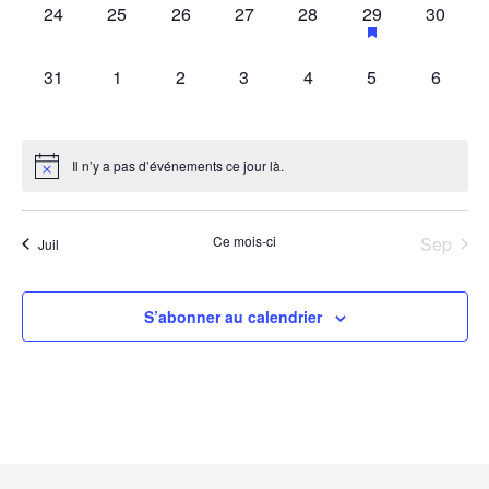
0
0
0
0
0
1
0
with
24
25
26
27
28
29
30
the
évènement,
évènement,
évènement,
évènement,
évènement,
évènement,
évèneme
filtered
results.
0
0
0
0
0
0
0
31
1
2
3
4
5
6
évènement,
évènement,
évènement,
évènement,
évènement,
évènement,
évènem
Il n’y a pas d’événements ce jour là.
Ce mois-ci
Sep
Juil
S’abonner au calendrier