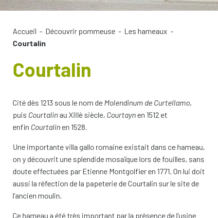
Accueil
-
Découvrir pommeuse
-
Les hameaux
-
Courtalin
Courtalin
Cité dès 1213 sous le nom de
Molendinum de Curtellamo
,
puis
Courtalin
au XIIIè siècle,
Courtayn
en 1512 et
enfin
Courtalin
en 1528.
Une importante villa gallo romaine existait dans ce hameau,
on y découvrit une splendide mosaïque lors de fouilles, sans
doute effectuées par Etienne Montgolfier en 1771. On lui doit
aussi la réfection de la papeterie de Courtalin sur le site de
l’ancien moulin.
Ce hameau a été très important par la présence de l’usine