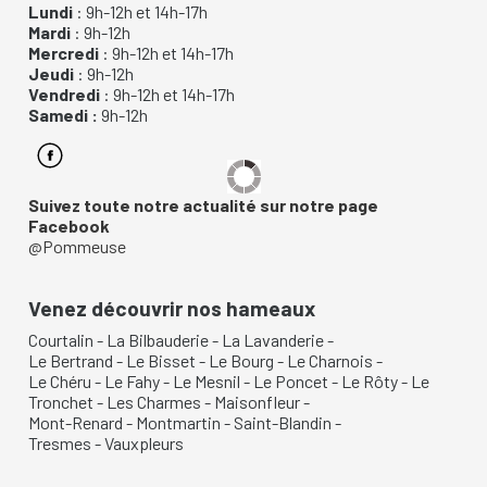
Lundi
: 9h-12h et 14h-17h
Mardi
: 9h-12h
Mercredi
: 9h-12h et 14h-17h
Jeudi
: 9h-12h
Vendredi
: 9h-12h et 14h-17h
Samedi :
9h-12h
Suivez toute notre actualité sur notre page
Facebook
@Pommeuse
Venez découvrir nos hameaux
Courtalin
-
La Bilbauderie
-
La Lavanderie
-
Le Bertrand
-
Le Bisset
-
Le Bourg
-
Le Charnois
-
Le Chéru
-
Le Fahy
-
Le Mesnil
-
Le Poncet
-
Le Rôty
-
Le
Tronchet
-
Les Charmes
-
Maisonfleur
-
Mont-Renard
-
Montmartin
-
Saint-Blandin
-
Tresmes
-
Vauxpleurs