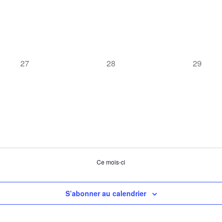
0
0
0
27
28
29
évènement,
évènement,
évèneme
Ce mois-ci
S’abonner au calendrier