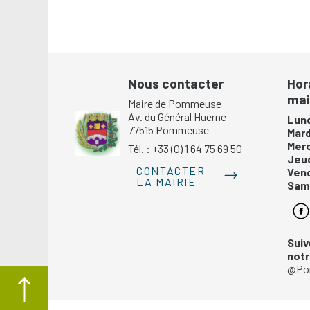
Nous contacter
Hor
mai
Maire de Pommeuse
Av. du Général Huerne
Lund
77515 Pommeuse
Mar
Mer
Tél. : +33 (0) 1 64 75 69 50
Jeu
CONTACTER
Ven
LA MAIRIE
Same
Suiv
not
@Po