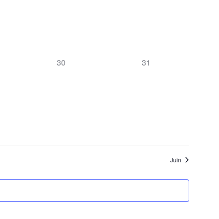
0
0
30
31
nt,
évènement,
évènement,
Juin