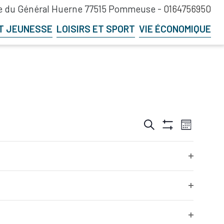
 du Général Huerne 77515 Pommeuse -
0164756950
T JEUNESSE
LOISIRS ET SPORT
VIE ÉCONOMIQUE
Recherche
Navigation
Recherche
Mois
et
de
Hide
navigation
vues
Filters
S
D
de
Évènement
vues
1
0
2
3
Open
Évènements
ent,
évènement,
évènement,
filter
Open
filter