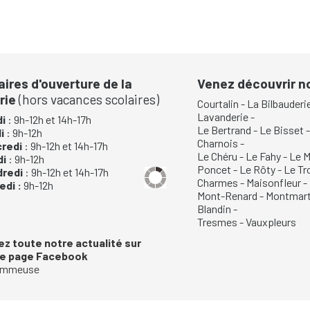
aires d'ouverture de la
Venez découvrir 
rie
(hors vacances scolaires)
Courtalin
-
La Bilbauderi
Lavanderie
-
i
: 9h-12h et 14h-17h
Le Bertrand
-
Le Bisset
di
: 9h-12h
Charnois
-
credi
: 9h-12h et 14h-17h
Le Chéru
-
Le Fahy
-
Le M
di
: 9h-12h
Poncet
-
Le Rôty
-
Le Tr
dredi
: 9h-12h et 14h-17h
Charmes
-
Maisonfleur
-
di :
9h-12h
Mont-Renard
-
Montmart
Blandin
-
Tresmes
-
Vauxpleurs
ez toute notre actualité sur
re page Facebook
mmeuse