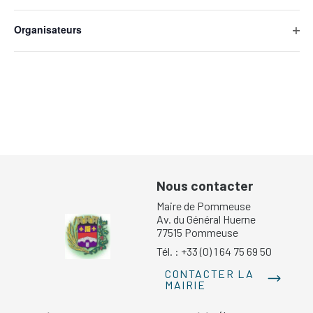
Ope
will
filte
cause
Organisateurs
the
Ope
list
filte
of
events
to
refresh
with
the
filtered
results.
Nous contacter
Maire de Pommeuse
Av. du Général Huerne
77515 Pommeuse
Tél. : +33 (0) 1 64 75 69 50
CONTACTER LA
MAIRIE