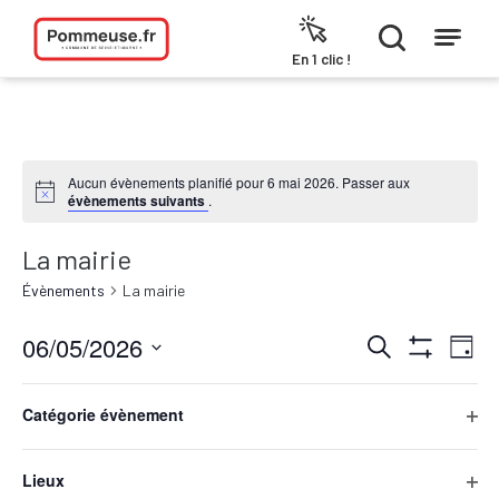
Aller au contenu
En 1 clic !
Aucun évènements planifié pour 6 mai 2026. Passer aux
évènements suivants
.
La mairie
Évènements
La mairie
06/05/2026
Recherche
Navi
Recherche
Jour
et
de
Hide
Sélectionnez
navigation
vues
Filters
Filters
Changing
une
de
Évèn
any
Catégorie évènement
date.
Jour précédent
Jour suivant
vues
of
Ope
Évènements
the
filte
form
Lieux
S’abonner au calendrier
inputs