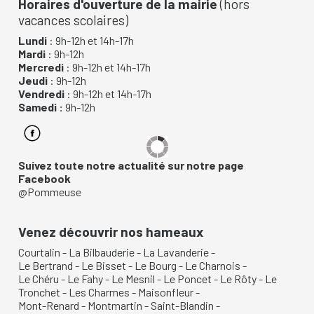
Horaires d'ouverture de la mairie
(hors
vacances scolaires)
Lundi
: 9h-12h et 14h-17h
Mardi
: 9h-12h
Mercredi
: 9h-12h et 14h-17h
Jeudi
: 9h-12h
Vendredi
: 9h-12h et 14h-17h
Samedi :
9h-12h
Suivez toute notre actualité sur notre page
Facebook
@Pommeuse
Venez découvrir nos hameaux
Courtalin
-
La Bilbauderie
-
La Lavanderie
-
Le Bertrand
-
Le Bisset
-
Le Bourg
-
Le Charnois
-
Le Chéru
-
Le Fahy
-
Le Mesnil
-
Le Poncet
-
Le Rôty
-
Le
Tronchet
-
Les Charmes
-
Maisonfleur
-
Mont-Renard
-
Montmartin
-
Saint-Blandin
-