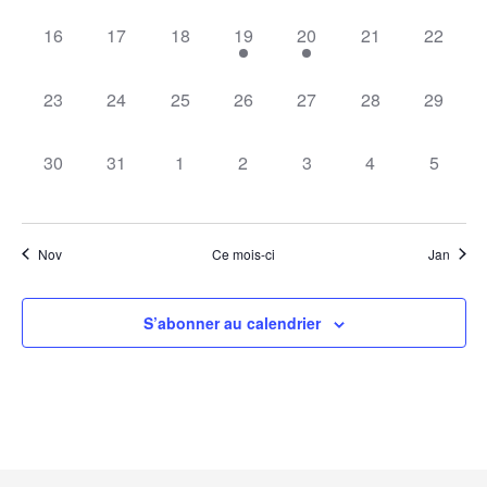
filte
of
0
0
0
1
1
0
0
16
17
18
19
20
21
22
events
to
évènement,
évènement,
évènement,
évènement,
évènement,
évènement,
évèneme
refresh
0
0
0
0
0
0
0
with
23
24
25
26
27
28
29
the
évènement,
évènement,
évènement,
évènement,
évènement,
évènement,
évèneme
filtered
results.
0
0
0
0
0
0
0
30
31
1
2
3
4
5
évènement,
évènement,
évènement,
évènement,
évènement,
évènement,
évènem
Nov
Ce mois-ci
Jan
S’abonner au calendrier