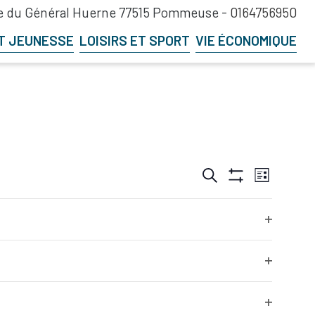
 du Général Huerne 77515 Pommeuse -
0164756950
T JEUNESSE
LOISIRS ET SPORT
VIE ÉCONOMIQUE
Recherche
Navigation
Recherche
Liste
et
de
Hide
navigation
vues
Filters
de
Évènement
vues
Open
Évènements
filter
Open
filter