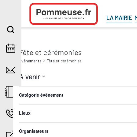
Aller au contenu
LA MAIRIE
Fête et cérémonies
Évènements
Fête et cérémonies
À venir
Sélectionnez
Filters
Changing
août 2026
une
any
Catégorie évènement
date.
of
JEU
the
27
form
Lieux
inputs
will
cause
Organisateurs
the