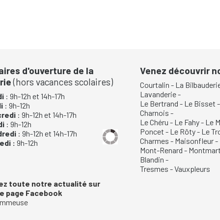
aires d'ouverture de la
Venez découvrir 
rie
(hors vacances scolaires)
Courtalin
-
La Bilbauderi
Lavanderie
-
i
: 9h-12h et 14h-17h
Le Bertrand
-
Le Bisset
di
: 9h-12h
Charnois
-
credi
: 9h-12h et 14h-17h
Le Chéru
-
Le Fahy
-
Le M
di
: 9h-12h
Poncet
-
Le Rôty
-
Le Tr
dredi
: 9h-12h et 14h-17h
Charmes
-
Maisonfleur
-
di :
9h-12h
Mont-Renard
-
Montmart
Blandin
-
Tresmes
-
Vauxpleurs
ez toute notre actualité sur
re page Facebook
mmeuse