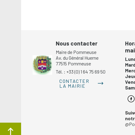
Nous contacter
Hor
mai
Maire de Pommeuse
Av. du Général Huerne
Lund
77515 Pommeuse
Mar
Mer
Tél. : +33 (0) 1 64 75 69 50
Jeu
CONTACTER
Ven
LA MAIRIE
Same
Suiv
not
@Po