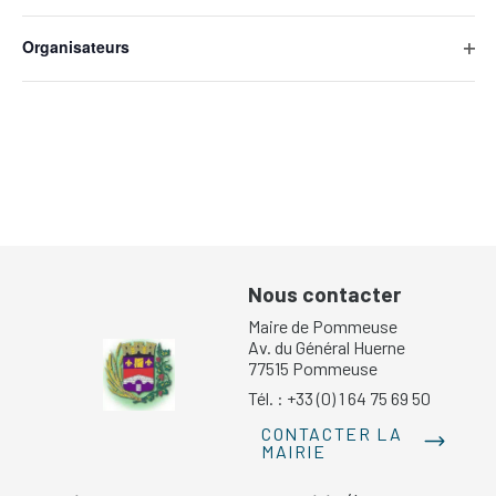
Ope
will
filte
cause
Organisateurs
the
Ope
list
filte
of
events
to
refresh
with
the
filtered
results.
Nous contacter
Maire de Pommeuse
Av. du Général Huerne
77515 Pommeuse
Tél. : +33 (0) 1 64 75 69 50
CONTACTER LA
MAIRIE