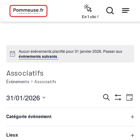
Aller au contenu
En 1 clic !
Aucun évènements planifié pour 31 janvier 2026. Passer aux
évènements suivants
.
Associatifs
Évènements
Associatifs
31/01/2026
Recherche
Navi
Recherche
Jour
et
de
Hide
Sélectionnez
navigation
vues
Filters
Filters
Changing
une
de
Évèn
any
Catégorie évènement
date.
Jour précédent
Jour suivant
vues
of
Ope
Évènements
the
filte
form
Lieux
S’abonner au calendrier
inputs