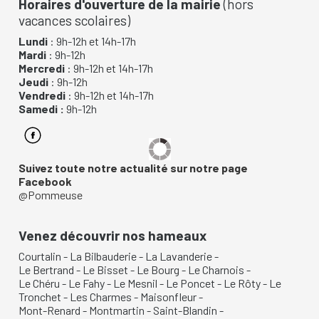
Horaires d'ouverture de la mairie
(hors
vacances scolaires)
Lundi
: 9h-12h et 14h-17h
Mardi
: 9h-12h
Mercredi
: 9h-12h et 14h-17h
Jeudi
: 9h-12h
Vendredi
: 9h-12h et 14h-17h
Samedi :
9h-12h
Suivez toute notre actualité sur notre page
Facebook
@Pommeuse
Venez découvrir nos hameaux
Courtalin
-
La Bilbauderie
-
La Lavanderie
-
Le Bertrand
-
Le Bisset
-
Le Bourg
-
Le Charnois
-
Le Chéru
-
Le Fahy
-
Le Mesnil
-
Le Poncet
-
Le Rôty
-
Le
Tronchet
-
Les Charmes
-
Maisonfleur
-
Mont-Renard
-
Montmartin
-
Saint-Blandin
-