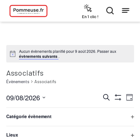
Aller au contenu
En 1 clic !
Aucun évènements planifié pour 9 août 2026. Passer aux
évènements suivants
.
Associatifs
Évènements
Associatifs
09/08/2026
Recherche
Navi
Recherche
Jour
et
de
Hide
Sélectionnez
navigation
vues
Filters
Filters
Changing
une
de
Évèn
any
Catégorie évènement
date.
Jour précédent
Jour suivant
vues
of
Ope
Évènements
the
filte
form
Lieux
S’abonner au calendrier
inputs