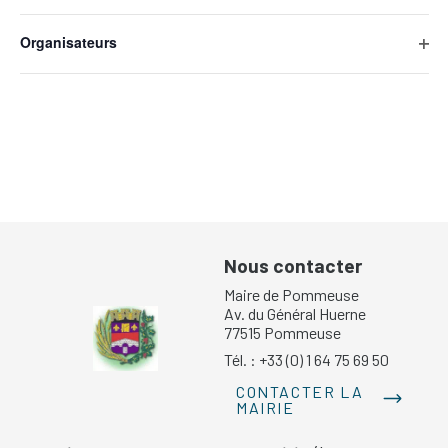
Ope
will
filte
cause
Organisateurs
the
Ope
list
filte
of
events
to
refresh
with
the
filtered
results.
Nous contacter
Maire de Pommeuse
Av. du Général Huerne
77515 Pommeuse
Tél. : +33 (0) 1 64 75 69 50
CONTACTER LA
MAIRIE