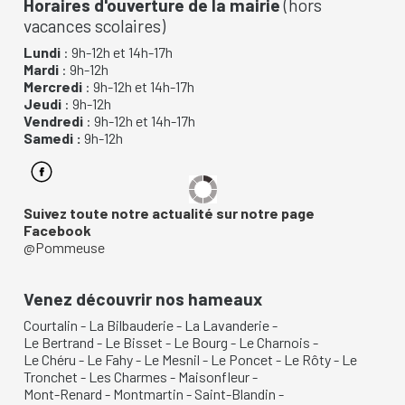
Horaires d'ouverture de la mairie
(hors
vacances scolaires)
Lundi
: 9h-12h et 14h-17h
Mardi
: 9h-12h
Mercredi
: 9h-12h et 14h-17h
Jeudi
: 9h-12h
Vendredi
: 9h-12h et 14h-17h
Samedi :
9h-12h
Suivez toute notre actualité sur notre page
Facebook
@Pommeuse
Venez découvrir nos hameaux
Courtalin
-
La Bilbauderie
-
La Lavanderie
-
Le Bertrand
-
Le Bisset
-
Le Bourg
-
Le Charnois
-
Le Chéru
-
Le Fahy
-
Le Mesnil
-
Le Poncet
-
Le Rôty
-
Le
Tronchet
-
Les Charmes
-
Maisonfleur
-
Mont-Renard
-
Montmartin
-
Saint-Blandin
-