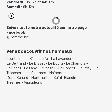
Vendredi
: 9h-12h et 14h-17h
Samedi :
9h-12h
Suivez toute notre actualité sur notre page
Facebook
@Pommeuse
Venez découvrir nos hameaux
Courtalin
-
La Bilbauderie
-
La Lavanderie
-
Le Bertrand
-
Le Bisset
-
Le Bourg
-
Le Charnois
-
Le Chéru
-
Le Fahy
-
Le Mesnil
-
Le Poncet
-
Le Rôty
-
Le
Tronchet
-
Les Charmes
-
Maisonfleur
-
Mont-Renard
-
Montmartin
-
Saint-Blandin
-
Tresmes
-
Vauxpleurs