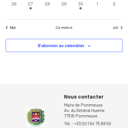
0
1
0
0
1
0
0
with
26
27
28
29
30
1
2
the
évènement,
évènement,
évènement,
évènement,
évènement,
évènement,
évènem
filtered
results.
Mai
Ce mois-ci
Juil
S’abonner au calendrier
Nous contacter
Maire de Pommeuse
Av. du Général Huerne
77515 Pommeuse
Tél. : +33 (0) 1 64 75 69 50