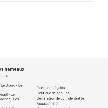
filter
nos hameaux
e
-
La
-
Le Bourg
-
Le
Mentions Légales
Politique de cookies
esnil
-
Le
Déclaration de confidentialité
onchet
-
Les
Accessibilité
in
-
Saint-