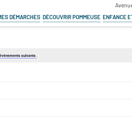
Avenue
MES DÉMARCHES
DÉCOUVRIR POMMEUSE
ENFANCE E
évènements suivants
.
S’abonner au calendrier