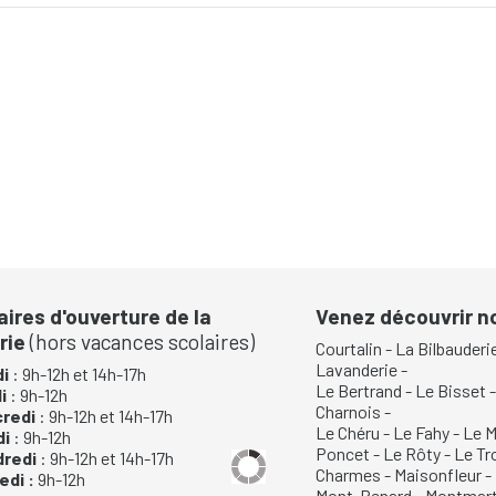
aires d'ouverture de la
Venez découvrir 
rie
(hors vacances scolaires)
Courtalin
-
La Bilbauderi
Lavanderie
-
i
: 9h-12h et 14h-17h
Le Bertrand
-
Le Bisset
di
: 9h-12h
Charnois
-
credi
: 9h-12h et 14h-17h
Le Chéru
-
Le Fahy
-
Le M
di
: 9h-12h
Poncet
-
Le Rôty
-
Le Tr
dredi
: 9h-12h et 14h-17h
Charmes
-
Maisonfleur
-
di :
9h-12h
Mont-Renard
-
Montmart