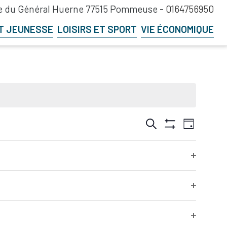
 du Général Huerne 77515 Pommeuse -
0164756950
T JEUNESSE
LOISIRS ET SPORT
VIE ÉCONOMIQUE
Recherche
Navigation
Recherche
Jour
et
de
Hide
navigation
vues
Filters
de
Évènement
Jour suivant
vues
Open
Évènements
filter
Open
filter
Open