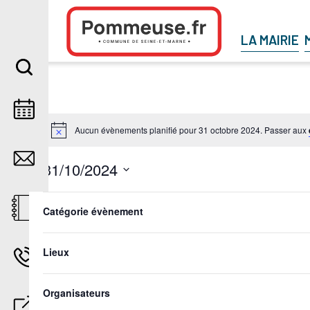
Aller au contenu
LA MAIRIE
Aucun évènements planifié pour 31 octobre 2024. Passer aux
31/10/2024
Sélectionnez
Filters
Changing
une
any
Catégorie évènement
date.
Jour précédent
of
the
form
Lieux
inputs
will
cause
Organisateurs
the