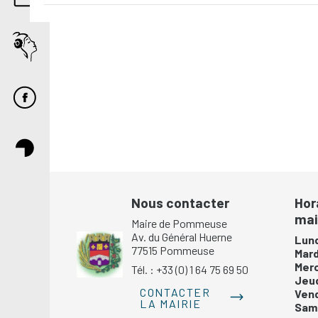
list
of
events
to
refresh
with
the
filtered
results.
Nous contacter
Hor
mai
Maire de Pommeuse
Av. du Général Huerne
Lund
77515 Pommeuse
Mar
Mer
Tél. : +33 (0) 1 64 75 69 50
Jeu
CONTACTER
Ven
LA MAIRIE
Same