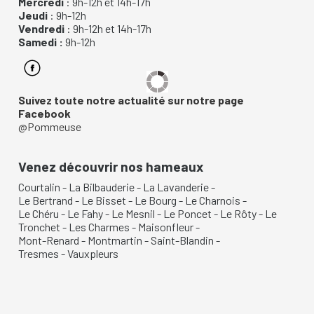
Mercredi
: 9h-12h et 14h-17h
Jeudi
: 9h-12h
Vendredi
: 9h-12h et 14h-17h
Samedi :
9h-12h
Suivez toute notre actualité sur notre page
Facebook
@Pommeuse
Venez découvrir nos hameaux
Courtalin
-
La Bilbauderie
-
La Lavanderie
-
Le Bertrand
-
Le Bisset
-
Le Bourg
-
Le Charnois
-
Le Chéru
-
Le Fahy
-
Le Mesnil
-
Le Poncet
-
Le Rôty
-
Le
Tronchet
-
Les Charmes
-
Maisonfleur
-
Mont-Renard
-
Montmartin
-
Saint-Blandin
-
Tresmes
-
Vauxpleurs