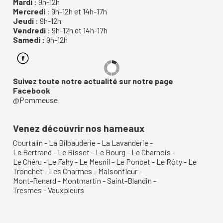
Mardi
: 9h-12h
Mercredi
: 9h-12h et 14h-17h
Jeudi
: 9h-12h
Vendredi
: 9h-12h et 14h-17h
Samedi :
9h-12h
Suivez toute notre actualité sur notre page
Facebook
@Pommeuse
Venez découvrir nos hameaux
Courtalin
-
La Bilbauderie
-
La Lavanderie
-
Le Bertrand
-
Le Bisset
-
Le Bourg
-
Le Charnois
-
Le Chéru
-
Le Fahy
-
Le Mesnil
-
Le Poncet
-
Le Rôty
-
Le
Tronchet
-
Les Charmes
-
Maisonfleur
-
Mont-Renard
-
Montmartin
-
Saint-Blandin
-
Tresmes
-
Vauxpleurs