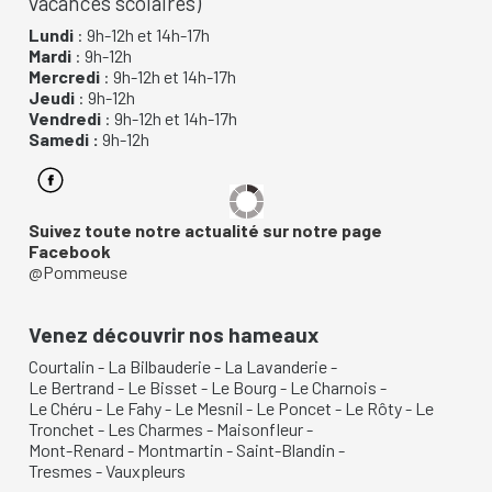
vacances scolaires)
Lundi
: 9h-12h et 14h-17h
Mardi
: 9h-12h
Mercredi
: 9h-12h et 14h-17h
Jeudi
: 9h-12h
Vendredi
: 9h-12h et 14h-17h
Samedi :
9h-12h
Suivez toute notre actualité sur notre page
Facebook
@Pommeuse
Venez découvrir nos hameaux
Courtalin
-
La Bilbauderie
-
La Lavanderie
-
Le Bertrand
-
Le Bisset
-
Le Bourg
-
Le Charnois
-
Le Chéru
-
Le Fahy
-
Le Mesnil
-
Le Poncet
-
Le Rôty
-
Le
Tronchet
-
Les Charmes
-
Maisonfleur
-
Mont-Renard
-
Montmartin
-
Saint-Blandin
-
Tresmes
-
Vauxpleurs