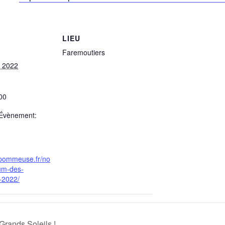
LIEU
Faremoutiers
 2022
00
’Évènement:
.pommeuse.fr/no
rum-des-
-2022/
rands Soleils !