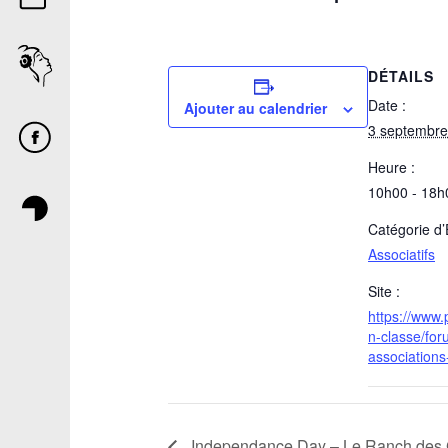
DÉTAILS
Date :
Ajouter au calendrier
3 septembre
Heure :
10h00 - 18h
Catégorie d
Associatifs
Site :
https://www
n-classe/fo
associations
Independance Day – Le Ranch des G