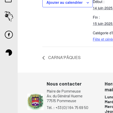
Début :
Ajouter au calendrier
14 juin 2025
Fin :
15 juin 2025
Catégorie d
Fête et cér
CARNA’PÂQUES
Nous contacter
Hor
mai
Maire de Pommeuse
Av. du Général Huerne
Lund
77515 Pommeuse
Mar
Mer
Tél. : +33 (0) 1 64 75 69 50
Jeu