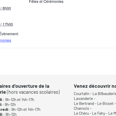
Fêtes et Cérémonies
 / 8h00
 / 17h00
’Évènement:
émonies
aires d'ouverture de la
Venez découvrir 
rie
(hors vacances scolaires)
Courtalin
-
La Bilbauderi
Lavanderie
-
i
: 9h-12h et 14h-17h
Le Bertrand
-
Le Bisset
di
: 9h-12h
Charnois
-
credi
: 9h-12h et 14h-17h
Le Chéru
-
Le Fahy
-
Le M
di
: 9h-12h