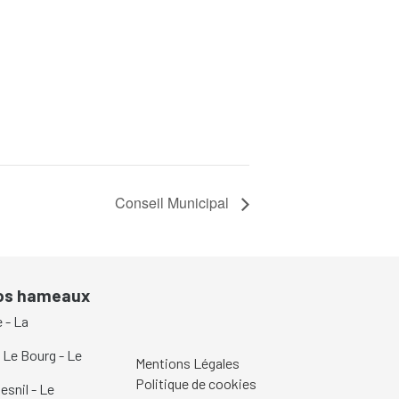
Conseil Municipal
nos hameaux
e
-
La
-
Le Bourg
-
Le
Mentions Légales
Politique de cookies
esnil
-
Le