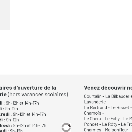
aires d'ouverture de la
Venez découvrir 
rie
(hors vacances scolaires)
Courtalin
-
La Bilbauderi
Lavanderie
-
i
: 9h-12h et 14h-17h
Le Bertrand
-
Le Bisset
di
: 9h-12h
Charnois
-
credi
: 9h-12h et 14h-17h
Le Chéru
-
Le Fahy
-
Le M
di
: 9h-12h
Poncet
-
Le Rôty
-
Le Tr
dredi
: 9h-12h et 14h-17h
Charmes
-
Maisonfleur
-
di :
9h-12h