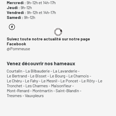
Mercredi
: 9h-12h et 14h-17h
Jeudi
: 9h-12h
Vendredi
: 9h-12h et 14h-17h
Samedi :
9h-12h
Suivez toute notre actualité sur notre page
Facebook
@Pommeuse
Venez découvrir nos hameaux
Courtalin
-
La Bilbauderie
-
La Lavanderie
-
Le Bertrand
-
Le Bisset
-
Le Bourg
-
Le Charnois
-
Le Chéru
-
Le Fahy
-
Le Mesnil
-
Le Poncet
-
Le Rôty
-
Le
Tronchet
-
Les Charmes
-
Maisonfleur
-
Mont-Renard
-
Montmartin
-
Saint-Blandin
-
Tresmes
-
Vauxpleurs