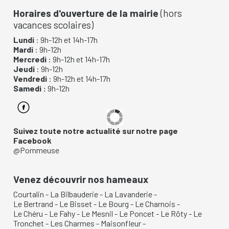
Horaires d'ouverture de la mairie
(hors
vacances scolaires)
Lundi
: 9h-12h et 14h-17h
Mardi
: 9h-12h
Mercredi
: 9h-12h et 14h-17h
Jeudi
: 9h-12h
Vendredi
: 9h-12h et 14h-17h
Samedi :
9h-12h
Suivez toute notre actualité sur notre page
Facebook
@Pommeuse
Venez découvrir nos hameaux
Courtalin
-
La Bilbauderie
-
La Lavanderie
-
Le Bertrand
-
Le Bisset
-
Le Bourg
-
Le Charnois
-
Le Chéru
-
Le Fahy
-
Le Mesnil
-
Le Poncet
-
Le Rôty
-
Le
Tronchet
-
Les Charmes
-
Maisonfleur
-