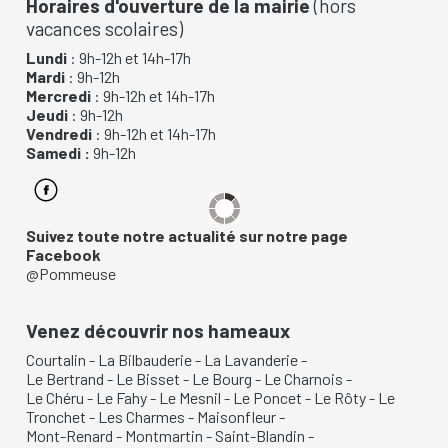
Horaires d'ouverture de la mairie
(hors
vacances scolaires)
Lundi
: 9h-12h et 14h-17h
Mardi
: 9h-12h
Mercredi
: 9h-12h et 14h-17h
Jeudi
: 9h-12h
Vendredi
: 9h-12h et 14h-17h
Samedi :
9h-12h
Suivez toute notre actualité sur notre page
Facebook
@Pommeuse
Venez découvrir nos hameaux
Courtalin
-
La Bilbauderie
-
La Lavanderie
-
Le Bertrand
-
Le Bisset
-
Le Bourg
-
Le Charnois
-
Le Chéru
-
Le Fahy
-
Le Mesnil
-
Le Poncet
-
Le Rôty
-
Le
Tronchet
-
Les Charmes
-
Maisonfleur
-
Mont-Renard
-
Montmartin
-
Saint-Blandin
-