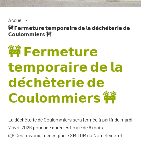
Accueil
-
🚧 𝗙𝗲𝗿𝗺𝗲𝘁𝘂𝗿𝗲 𝘁𝗲𝗺𝗽𝗼𝗿𝗮𝗶𝗿𝗲 𝗱𝗲 𝗹𝗮 𝗱𝗲́𝗰𝗵𝗲̀𝘁𝗲𝗿𝗶𝗲 𝗱𝗲
𝗖𝗼𝘂𝗹𝗼𝗺𝗺𝗶𝗲𝗿𝘀 🚧
🚧 𝗙𝗲𝗿𝗺𝗲𝘁𝘂𝗿𝗲
𝘁𝗲𝗺𝗽𝗼𝗿𝗮𝗶𝗿𝗲 𝗱𝗲 𝗹𝗮
𝗱𝗲́𝗰𝗵𝗲̀𝘁𝗲𝗿𝗶𝗲 𝗱𝗲
𝗖𝗼𝘂𝗹𝗼𝗺𝗺𝗶𝗲𝗿𝘀 🚧
La déchèterie de Coulommiers sera fermée à partir du mardi
7 avril 2026 pour une durée estimée de 6 mois.
👉 Ces travaux, menés par le SMITOM du Nord Seine-et-