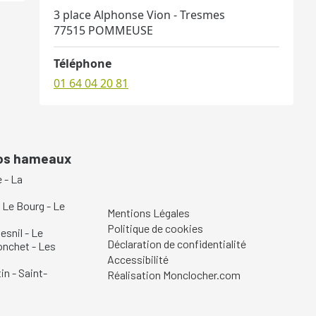
3 place Alphonse Vion - Tresmes
77515 POMMEUSE
Téléphone
01 64 04 20 81
nos hameaux
e
-
La
-
Le Bourg
-
Le
Mentions Légales
Politique de cookies
esnil
-
Le
Déclaration de confidentialité
onchet
-
Les
Accessibilité
in
-
Saint-
Réalisation Monclocher.com