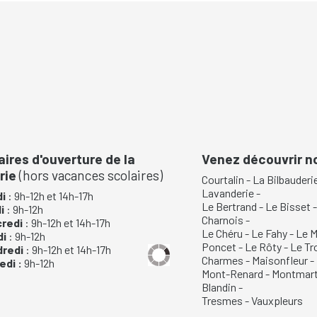
aires d'ouverture de la
Venez découvrir 
rie
(hors vacances scolaires)
Courtalin
-
La Bilbauderi
Lavanderie
-
i
: 9h-12h et 14h-17h
Le Bertrand
-
Le Bisset
di
: 9h-12h
Charnois
-
credi
: 9h-12h et 14h-17h
Le Chéru
-
Le Fahy
-
Le M
di
: 9h-12h
Poncet
-
Le Rôty
-
Le Tr
dredi
: 9h-12h et 14h-17h
Charmes
-
Maisonfleur
-
di :
9h-12h
Mont-Renard
-
Montmart
Blandin
-
Tresmes
-
Vauxpleurs