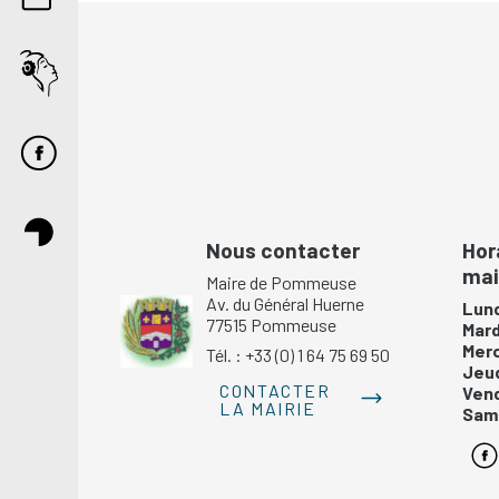
Nous contacter
Hor
mai
Maire de Pommeuse
Av. du Général Huerne
Lund
77515 Pommeuse
Mar
Mer
Tél. : +33 (0) 1 64 75 69 50
Jeu
CONTACTER
Ven
LA MAIRIE
Same