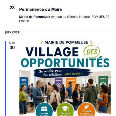
filte
mai 23 / 9h00
-
12h00
of
SAM
23
events
Permanence du Maire
to
Mairie de Pommeuse
Avenue du Général Huerne, POMMEUSE,
refresh
France
with
the
juin 2026
filtered
results.
MAR
30