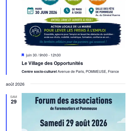
Mis
juin 30 / 9h00
-
12h30
en
Le Village des Opportunités
avant
Centre socio-culturel
Avenue de Paris, POMMEUSE, France
août 2026
SAM
29