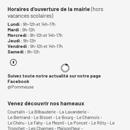
Horaires d'ouverture de la mairie
(hors
vacances scolaires)
Lundi
: 9h-12h et 14h-17h
Mardi
: 9h-12h
Mercredi
: 9h-12h et 14h-17h
Jeudi
: 9h-12h
Vendredi
: 9h-12h et 14h-17h
Samedi :
9h-12h
Suivez toute notre actualité sur notre page
Facebook
@Pommeuse
Venez découvrir nos hameaux
Courtalin
-
La Bilbauderie
-
La Lavanderie
-
Le Bertrand
-
Le Bisset
-
Le Bourg
-
Le Charnois
-
Le Chéru
-
Le Fahy
-
Le Mesnil
-
Le Poncet
-
Le Rôty
-
Le
Tronchet
-
Les Charmes
-
Maisonfleur
-