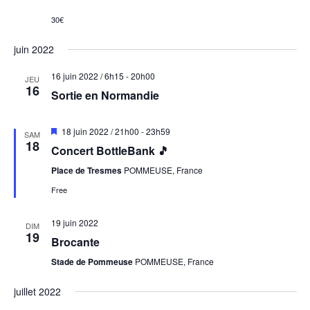
filte
of
30€
events
to
refresh
juin 2022
with
the
16 juin 2022 / 6h15
-
20h00
JEU
filtered
16
Sortie en Normandie
results.
Mis
18 juin 2022 / 21h00
-
23h59
SAM
en
18
Concert BottleBank 🎵
avant
Place de Tresmes
POMMEUSE, France
Free
19 juin 2022
DIM
19
Brocante
Stade de Pommeuse
POMMEUSE, France
juillet 2022